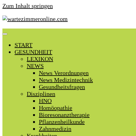
Zum Inhalt springen
START
GESUNDHEIT
LEXIKON
NEWS
News Verordnungen
News Medizintechnik
Gesundheitsfragen
Disziplinen
HNO
Homöopathie
Bioresonanztherapie
Pflanzenheilkunde
Zahnmedizin
Krankheiten