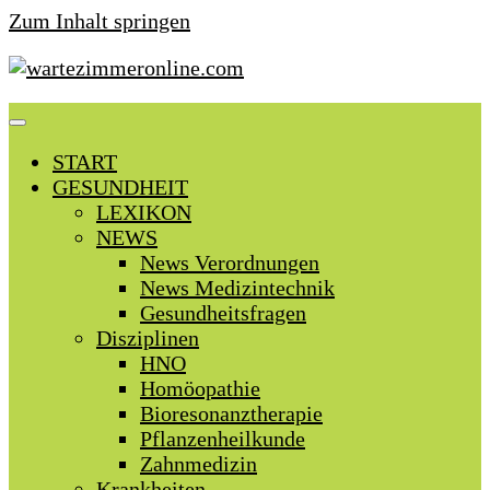
Zum Inhalt springen
START
GESUNDHEIT
LEXIKON
NEWS
News Verordnungen
News Medizintechnik
Gesundheitsfragen
Disziplinen
HNO
Homöopathie
Bioresonanztherapie
Pflanzenheilkunde
Zahnmedizin
Krankheiten