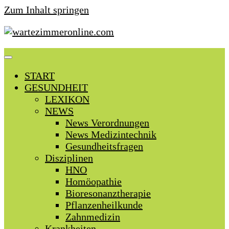
Zum Inhalt springen
START
GESUNDHEIT
LEXIKON
NEWS
News Verordnungen
News Medizintechnik
Gesundheitsfragen
Disziplinen
HNO
Homöopathie
Bioresonanztherapie
Pflanzenheilkunde
Zahnmedizin
Krankheiten