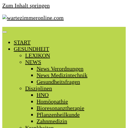
Zum Inhalt springen
START
GESUNDHEIT
LEXIKON
NEWS
News Verordnungen
News Medizintechnik
Gesundheitsfragen
Disziplinen
HNO
Homöopathie
Bioresonanztherapie
Pflanzenheilkunde
Zahnmedizin
Krankheiten