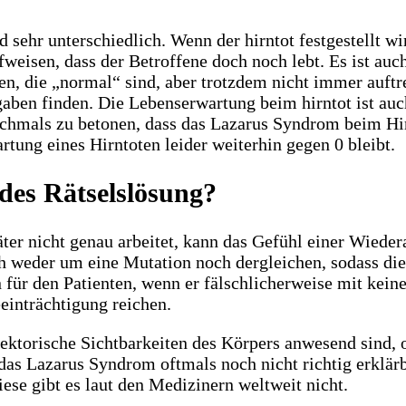
ehr unterschiedlich. Wenn der hirntot festgestellt wi
ufweisen, dass der Betroffene doch noch lebt. Es ist a
n, die „normal“ sind, aber trotzdem nicht immer auftr
aben finden. Die Lebenserwartung beim hirntot ist auch
chmals zu betonen, dass das Lazarus Syndrom beim Hirnt
tung eines Hirntoten leider weiterhin gegen 0 bleibt.
es Rätselslösung?
er nicht genau arbeitet, kann das Gefühl einer Wiedera
ich weder um eine Mutation noch dergleichen, sodass d
für den Patienten, wenn er fälschlicherweise mit kein
einträchtigung reichen.
ktorische Sichtbarkeiten des Körpers anwesend sind, ob
as Lazarus Syndrom oftmals noch nicht richtig erklärba
ese gibt es laut den Medizinern weltweit nicht.