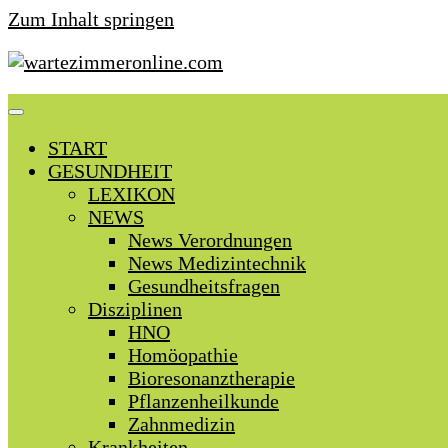
Zum Inhalt springen
START
GESUNDHEIT
LEXIKON
NEWS
News Verordnungen
News Medizintechnik
Gesundheitsfragen
Disziplinen
HNO
Homöopathie
Bioresonanztherapie
Pflanzenheilkunde
Zahnmedizin
Krankheiten