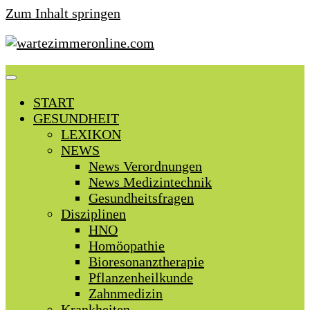
Zum Inhalt springen
START
GESUNDHEIT
LEXIKON
NEWS
News Verordnungen
News Medizintechnik
Gesundheitsfragen
Disziplinen
HNO
Homöopathie
Bioresonanztherapie
Pflanzenheilkunde
Zahnmedizin
Krankheiten