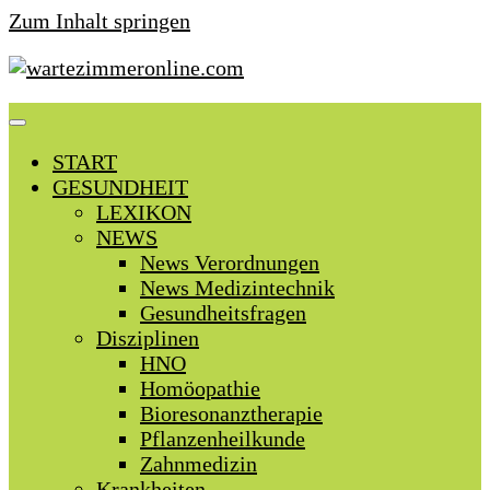
Zum Inhalt springen
START
GESUNDHEIT
LEXIKON
NEWS
News Verordnungen
News Medizintechnik
Gesundheitsfragen
Disziplinen
HNO
Homöopathie
Bioresonanztherapie
Pflanzenheilkunde
Zahnmedizin
Krankheiten